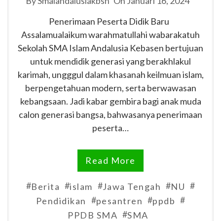
By
Smaiandalusiakbsn
On
Januari 16, 2024
Penerimaan Peserta Didik Baru
Assalamualaikum warahmatullahi wabarakatuh
Sekolah SMA Islam Andalusia Kebasen bertujuan
untuk mendidik generasi yang berakhlakul
karimah, ungggul dalam khasanah keilmuan islam,
berpengetahuan modern, serta berwawasan
kebangsaan. Jadi kabar gembira bagi anak muda
calon generasi bangsa, bahwasanya penerimaan
peserta…
Read More
#
#
#
#
#
Berita
islam
Jawa Tengah
NU
#
#
#
Pendidikan
pesantren
ppdb
#
PPDB SMA
SMA