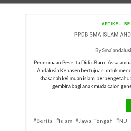
ARTIKEL
BE
PPDB SMA ISLAM AND
By
Smaiandalus
Penerimaan Peserta Didik Baru Assalamua
Andalusia Kebasen bertujuan untuk mendi
khasanah keilmuan islam, berpengetahu
gembira bagi anak muda calon gen
#
#
#
#
Berita
islam
Jawa Tengah
NU