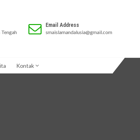
Email Address
a Tengah
smaislamandalusia@gmail.com
ita
Kontak