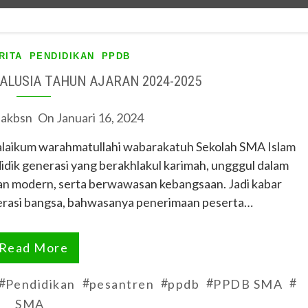
RITA
PENDIDIKAN
PPDB
ALUSIA TAHUN AJARAN 2024-2025
iakbsn
On
Januari 16, 2024
laikum warahmatullahi wabarakatuh Sekolah SMA Islam
dik generasi yang berakhlakul karimah, ungggul dalam
an modern, serta berwawasan kebangsaan. Jadi kabar
erasi bangsa, bahwasanya penerimaan peserta…
Read More
#
#
#
#
#
Pendidikan
pesantren
ppdb
PPDB SMA
SMA