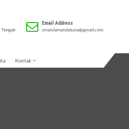
Email Address
a Tengah
smaislamandalusia@gmail.com
ita
Kontak