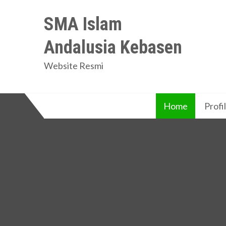
Skip
SMA Islam
to
content
Andalusia Kebasen
Website Resmi
Home
Profil