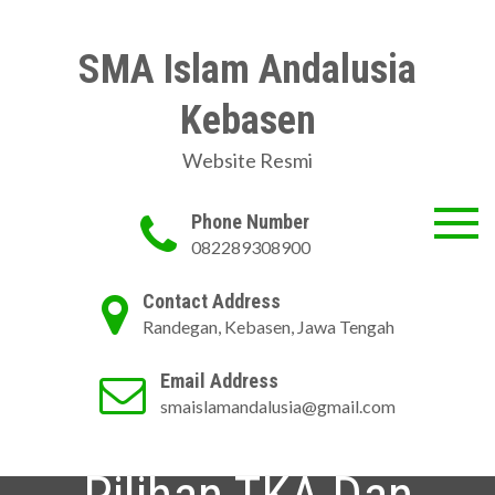
Skip
to
SMA Islam Andalusia
content
Kebasen
Website Resmi
Phone Number
082289308900
Contact Address
Randegan, Kebasen, Jawa Tengah
Email Address
smaislamandalusia@gmail.com
Survey Angket Mapel