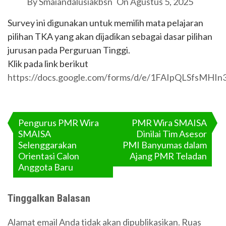
By
Smaiandalusiakbsn
On
Agustus 5, 2025
Survey ini digunakan untuk memilih mata pelajaran
pilihan TKA yang akan dijadikan sebagai dasar pilihan
jurusan pada Perguruan Tinggi.
Klik pada link berikut
https://docs.google.com/forms/d/e/1FAIpQLSfs
Navigasi
pos
Pengurus PMR Wira
PMR Wira SMAISA
SMAISA
Dinilai Tim Asesor
Selenggarakan
PMI Banyumas dalam
Orientasi Calon
Ajang PMR Teladan
Anggota Baru
Tinggalkan Balasan
Alamat email Anda tidak akan dipublikasikan.
Ruas