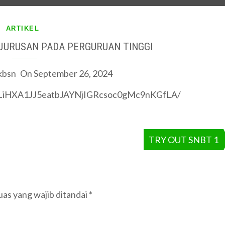
ARTIKEL
URUSAN PADA PERGURUAN TINGGI
kbsn
On
September 26, 2024
BcLiHXA1JJ5eatbJAYNjIGRcsoc0gMc9nKGfLA/
TRY OUT SNBT 1
as yang wajib ditandai
*