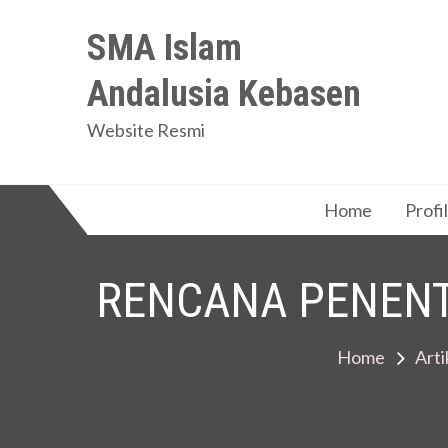
Skip
SMA Islam
to
content
Andalusia Kebasen
Website Resmi
Home
Profil
RENCANA PENENT
Home
Arti