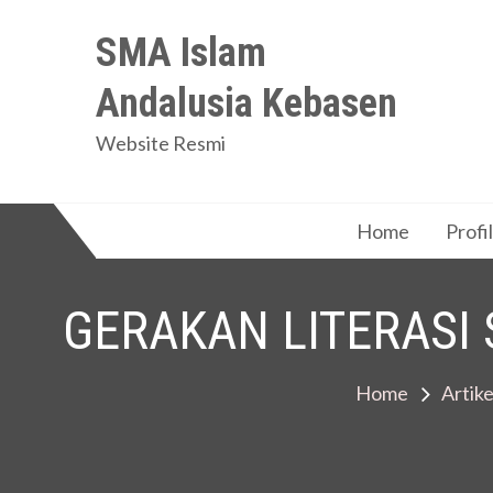
Skip
SMA Islam
to
content
Andalusia Kebasen
Website Resmi
Home
Profil
GERAKAN LITERASI
Home
Artike