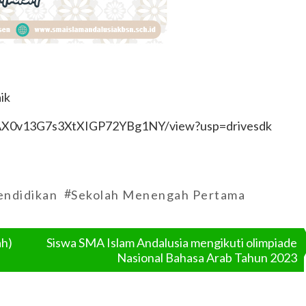
ik
usAX0v13G7s3XtXIGP72YBg1NY/view?usp=drivesdk
#
endidikan
Sekolah Menengah Pertama
ah)
Siswa SMA Islam Andalusia mengikuti olimpiade
Nasional Bahasa Arab Tahun 2023