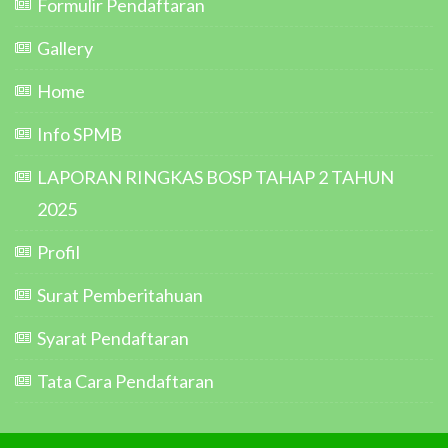
Formulir Pendaftaran
Gallery
Home
Info SPMB
LAPORAN RINGKAS BOSP TAHAP 2 TAHUN
2025
Profil
Surat Pemberitahuan
Syarat Pendaftaran
Tata Cara Pendaftaran