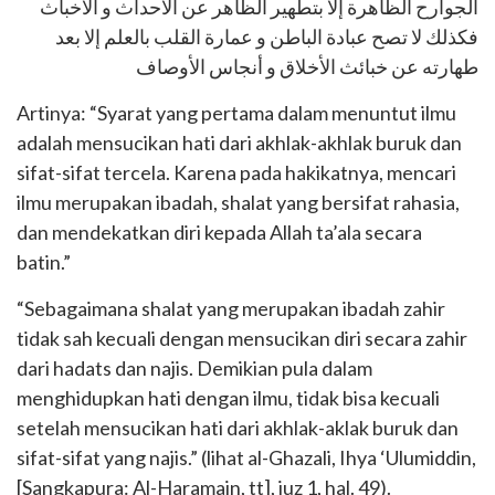
الجوارح الظاهرة إلا بتطهير الظاهر عن الأحداث و الأخباث
فكذلك لا تصح عبادة الباطن و عمارة القلب بالعلم إلا بعد
طهارته عن خبائث الأخلاق و أنجاس الأوصاف
Artinya: “Syarat yang pertama dalam menuntut ilmu
adalah mensucikan hati dari akhlak-akhlak buruk dan
sifat-sifat tercela. Karena pada hakikatnya, mencari
ilmu merupakan ibadah, shalat yang bersifat rahasia,
dan mendekatkan diri kepada Allah ta’ala secara
batin.”
“Sebagaimana shalat yang merupakan ibadah zahir
tidak sah kecuali dengan mensucikan diri secara zahir
dari hadats dan najis. Demikian pula dalam
menghidupkan hati dengan ilmu, tidak bisa kecuali
setelah mensucikan hati dari akhlak-aklak buruk dan
sifat-sifat yang najis.” (lihat al-Ghazali, Ihya ‘Ulumiddin,
[Sangkapura: Al-Haramain, tt], juz 1, hal. 49).