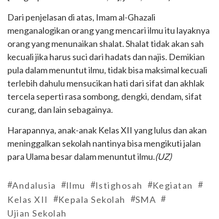
Dari penjelasan di atas, Imam al-Ghazali
menganalogikan orang yang mencari ilmu itu layaknya
orang yang menunaikan shalat. Shalat tidak akan sah
kecuali jika harus suci dari hadats dan najis. Demikian
pula dalam menuntut ilmu, tidak bisa maksimal kecuali
terlebih dahulu mensucikan hati dari sifat dan akhlak
tercela seperti rasa sombong, dengki, dendam, sifat
curang, dan lain sebagainya.
Harapannya, anak-anak Kelas XII yang lulus dan akan
meninggalkan sekolah nantinya bisa mengikuti jalan
para Ulama besar dalam menuntut ilmu.
(UZ)
#
#
#
#
#
Andalusia
Ilmu
Istighosah
Kegiatan
#
#
#
Kelas XII
Kepala Sekolah
SMA
Ujian Sekolah