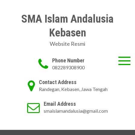
Skip
to
SMA Islam Andalusia
content
Kebasen
Website Resmi
Phone Number
082289308900
Contact Address
Randegan, Kebasen, Jawa Tengah
Email Address
smaislamandalusia@gmail.com