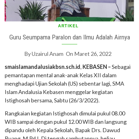
ARTIKEL
Guru Seumpama Paralon dan Ilmu Adalah Airnya
By
Uzairul Anam
On
Maret 26, 2022
smaislamandalusiakbsn.sch.id
,
KEBASEN –
Sebagai
pemantapan mental anak-anak Kelas XII dalam
menghadapi Ujian Sekolah (US) sebentar lagi, SMA
Islam Andalusia Kebasen menggelar kegiatan
Istighosah bersama, Sabtu (26/3/2022).
Rangkaian kegiatan Istighosah dimulai pukul 08.00
WIB sampai dengan pukul 12.00 WIB dan langsung
dipandu oleh Kepala Sekolah, Bapak Drs. Dawud
Buang, M.Pd.I. Di tengah sambutannya, beliau